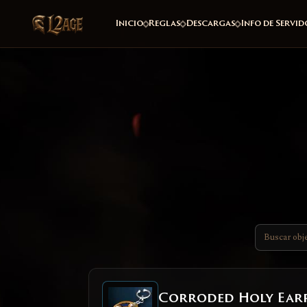
Inicio
Reglas
Descargas
Info de Servid
Corroded Holy Ear