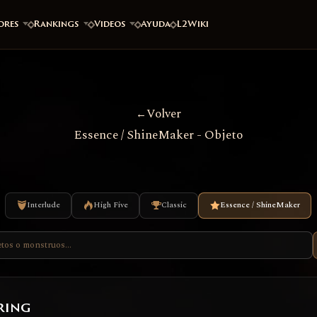
ores
Rankings
Videos
Ayuda
L2Wiki
Volver
Essence / ShineMaker - Objeto
Interlude
High Five
Classic
Essence / ShineMaker
ring