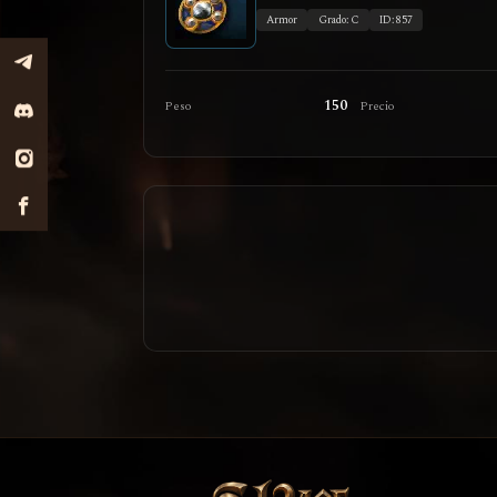
Armor
Grado: C
ID: 857
150
Peso
Precio