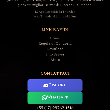
gioca sui migliori server di Lineage II al mondo.
L2Age
·
LordsBR
·
BrThunder
WebThunder
·
L2Lords
·
L2One
LINK RAPIDI
Home
Regole di Condotta
Download
Info Server
Aiuto
CONTATTACI
Discord
WhatsApp
+55 (17) 99262-1516