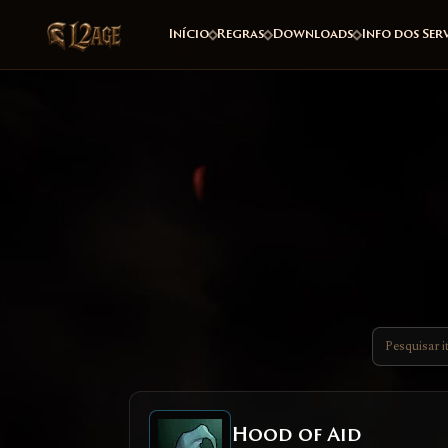
Início
Regras
Downloads
Info dos Ser
Hood of Aid