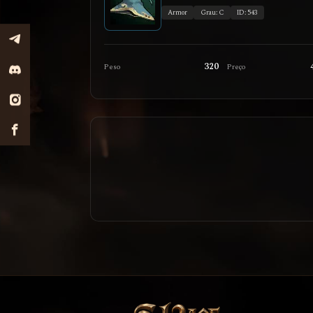
Armor
Grau: C
ID: 543
320
Peso
Preço