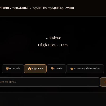
vidores
Rankings
Vídeos
Ajuda
L2Wiki
Voltar
High Five - Item
Interlude
High Five
Classic
Essence / ShineMaker