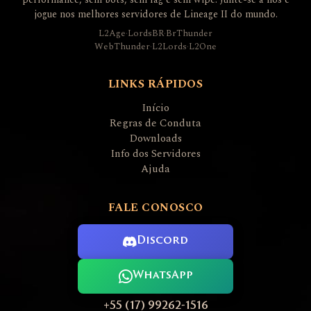
jogue nos melhores servidores de Lineage II do mundo.
L2Age
·
LordsBR
·
BrThunder
WebThunder
·
L2Lords
·
L2One
LINKS RÁPIDOS
Início
Regras de Conduta
Downloads
Info dos Servidores
Ajuda
FALE CONOSCO
Discord
WhatsApp
+55 (17) 99262-1516