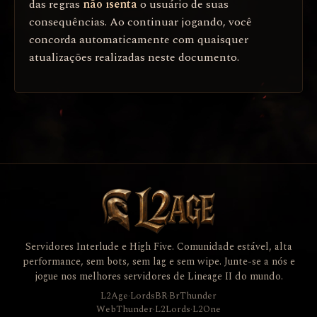
das regras
não isenta
o usuário de suas
consequências. Ao continuar jogando, você
concorda automaticamente com quaisquer
atualizações realizadas neste documento.
Servidores Interlude e High Five. Comunidade estável, alta
performance, sem bots, sem lag e sem wipe. Junte-se a nós e
jogue nos melhores servidores de Lineage II do mundo.
L2Age
·
LordsBR
·
BrThunder
WebThunder
·
L2Lords
·
L2One