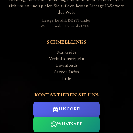
sich uns an und spielen Sie auf den besten Lineage II-Servern
der Welt.
L2Age
·
LordsBR
·
BrThunder
WebThunder
·
L2Lords
·
L2One
SCHNELLLINKS
Startseite
Verhaltensregeln
Downloads
Server-Infos
Hilfe
KONTAKTIEREN SIE UNS
Discord
WhatsApp