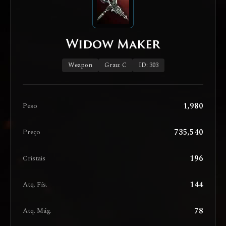
Widow Maker
Weapon
Grau: C
ID: 303
1,980
Peso
735,540
Preço
196
Cristais
144
Atq. Fís.
78
Atq. Mág.