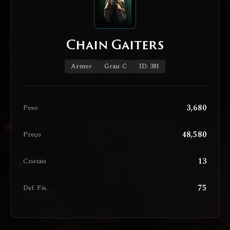
Chain Gaiters
Armor
Grau: C
ID: 381
3,680
Peso
48,580
Preço
13
Cristais
75
Def. Fís.