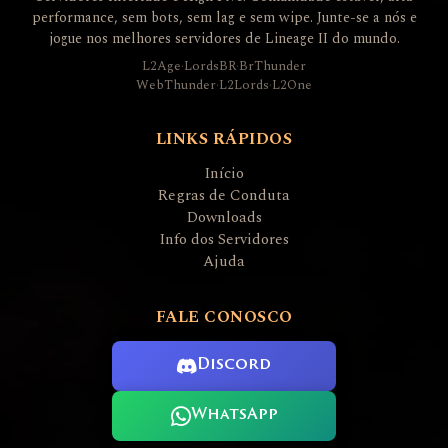
performance, sem bots, sem lag e sem wipe. Junte-se a nós e
jogue nos melhores servidores de Lineage II do mundo.
L2Age
·
LordsBR
·
BrThunder
WebThunder
·
L2Lords
·
L2One
LINKS RÁPIDOS
Início
Regras de Conduta
Downloads
Info dos Servidores
Ajuda
FALE CONOSCO
Discord
WhatsApp