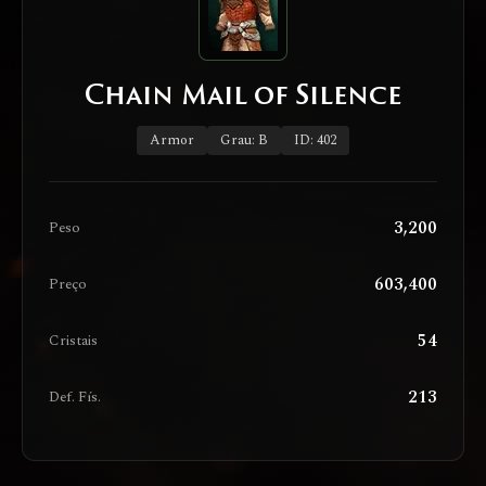
Chain Mail of Silence
Armor
Grau: B
ID: 402
3,200
Peso
603,400
Preço
54
Cristais
213
Def. Fís.