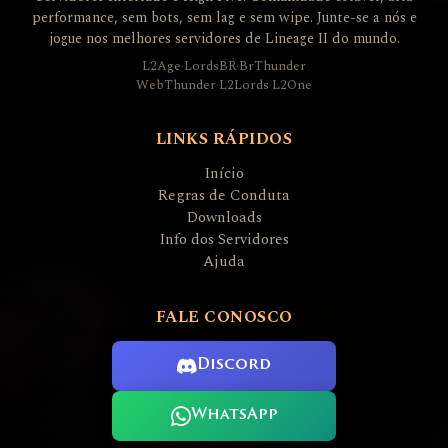
performance, sem bots, sem lag e sem wipe. Junte-se a nós e
jogue nos melhores servidores de Lineage II do mundo.
L2Age
·
LordsBR
·
BrThunder
WebThunder
·
L2Lords
·
L2One
LINKS RÁPIDOS
Início
Regras de Conduta
Downloads
Info dos Servidores
Ajuda
FALE CONOSCO
Discord
WhatsApp