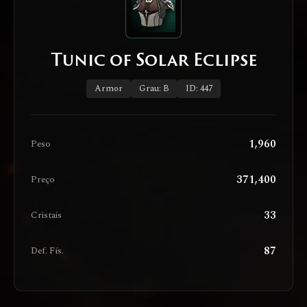
Tunic of Solar Eclipse
Armor
Grau: B
ID: 447
1,960
Peso
371,400
Preço
33
Cristais
87
Def. Fís.