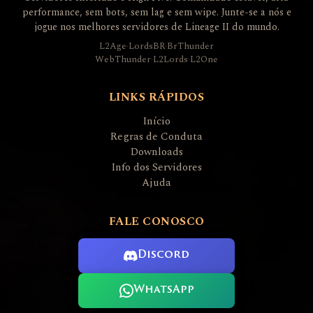
performance, sem bots, sem lag e sem wipe. Junte-se a nós e
jogue nos melhores servidores de Lineage II do mundo.
L2Age
·
LordsBR
·
BrThunder
WebThunder
·
L2Lords
·
L2One
LINKS RÁPIDOS
Início
Regras de Conduta
Downloads
Info dos Servidores
Ajuda
FALE CONOSCO
Discord
WhatsApp