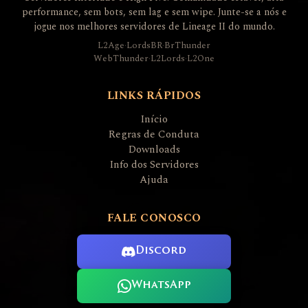
performance, sem bots, sem lag e sem wipe. Junte-se a nós e
jogue nos melhores servidores de Lineage II do mundo.
L2Age
·
LordsBR
·
BrThunder
WebThunder
·
L2Lords
·
L2One
LINKS RÁPIDOS
Início
Regras de Conduta
Downloads
Info dos Servidores
Ajuda
FALE CONOSCO
Discord
WhatsApp