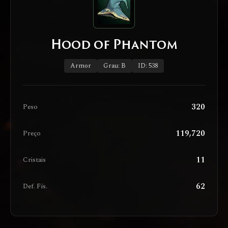
Hood of Phantom
Armor
Grau: B
ID: 538
320
Peso
119,720
Preço
11
Cristais
62
Def. Fís.