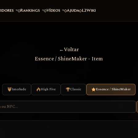
vidores
Rankings
Vídeos
Ajuda
L2Wiki
Voltar
Essence / ShineMaker - Item
Interlude
High Five
Classic
Essence / ShineMaker