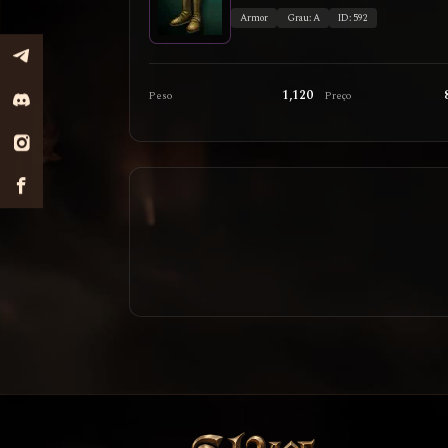
Armor
Grau: A
ID: 592
1,120
Peso
Preço