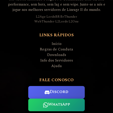
performance, sem bots, sem lag e sem wipe. Junte-se a nós e
jogue nos melhores servidores de Lineage II do mundo.
L2Age
·
LordsBR
·
BrThunder
WebThunder
·
L2Lords
·
L2One
LINKS RÁPIDOS
Início
Regras de Conduta
Downloads
Info dos Servidores
Ajuda
FALE CONOSCO
Discord
WhatsApp