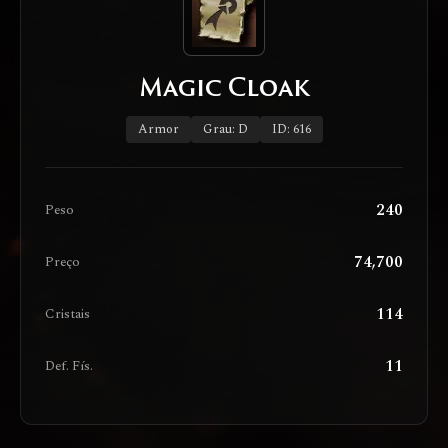
Magic Cloak
Armor
Grau: D
ID: 616
240
Peso
74,700
Preço
114
Cristais
11
Def. Fís.