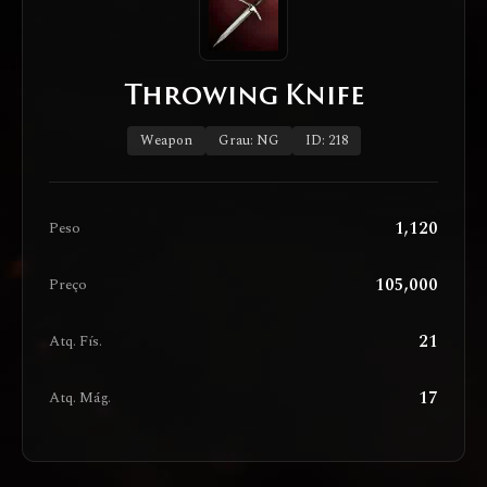
Throwing Knife
Weapon
Grau: NG
ID: 218
1,120
Peso
105,000
Preço
21
Atq. Fís.
17
Atq. Mág.