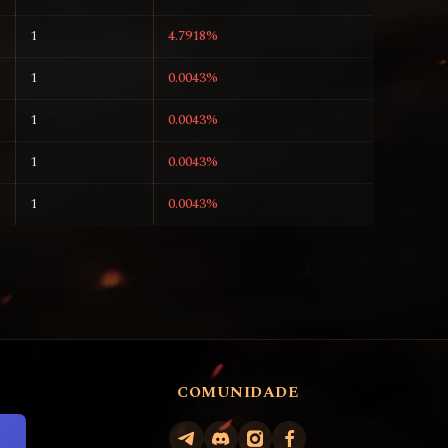
1
4.7918%
1
0.0043%
1
0.0043%
1
0.0043%
1
0.0043%
COMUNIDADE