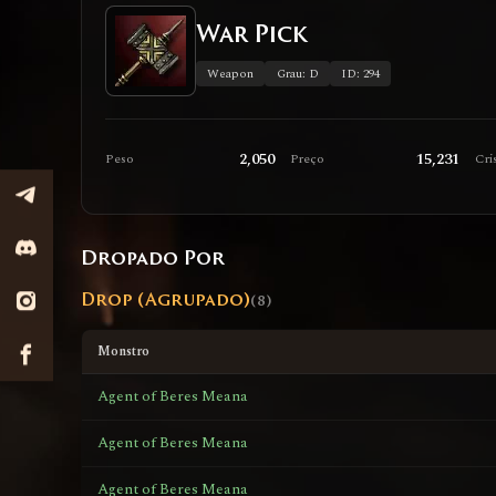
War Pick
Weapon
Grau: D
ID: 294
2,050
15,231
Peso
Preço
Cris
Dropado Por
Drop (Agrupado)
(8)
Monstro
Agent of Beres Meana
Agent of Beres Meana
Agent of Beres Meana