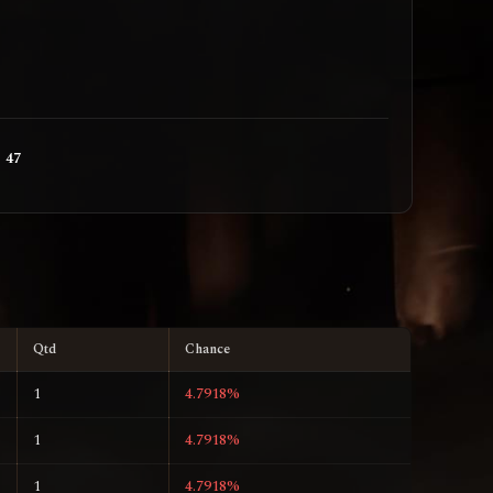
47
Qtd
Chance
1
4.7918%
1
4.7918%
1
4.7918%