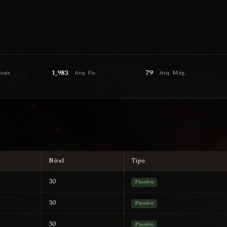
1,983
79
tais
Atq. Fís.
Atq. Mág.
Nível
Tipo
30
Passivo
30
Passivo
30
Passivo