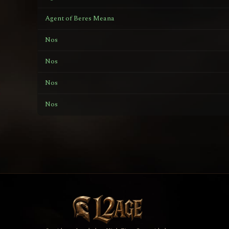
Agent of Beres Meana
Nos
Nos
Nos
Nos