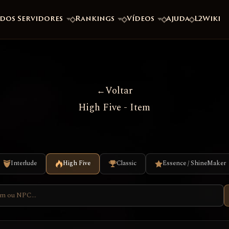
 dos Servidores
Rankings
Vídeos
Ajuda
L2Wiki
Voltar
High Five - Item
Interlude
High Five
Classic
Essence / ShineMaker