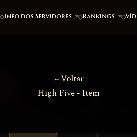
s
Info dos Servidores
Rankings
Víd
Voltar
High Five - Item