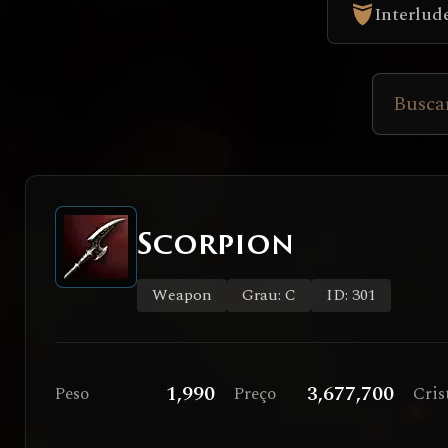
Interlud
Scorpion
Weapon
Grau: C
ID: 301
1,990
3,677,700
Peso
Preço
Cris