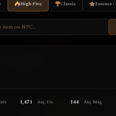
e
High Five
Classic
Essence /
1,471
144
tais
Atq. Fís.
Atq. Mág.