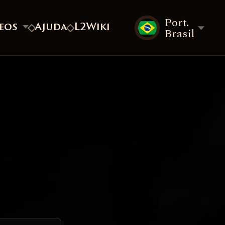
Port.
eos
Ajuda
L2Wiki
Brasil