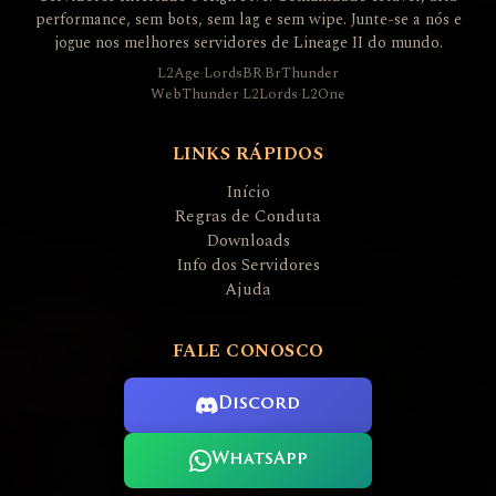
performance, sem bots, sem lag e sem wipe. Junte-se a nós e
jogue nos melhores servidores de Lineage II do mundo.
L2Age
·
LordsBR
·
BrThunder
WebThunder
·
L2Lords
·
L2One
LINKS RÁPIDOS
Início
Regras de Conduta
Downloads
Info dos Servidores
Ajuda
FALE CONOSCO
Discord
WhatsApp