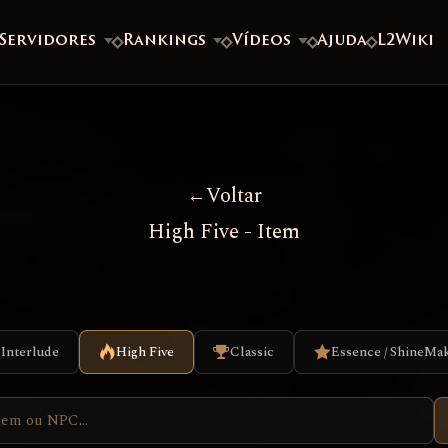
 Servidores
Rankings
Vídeos
Ajuda
L2Wiki
Voltar
High Five - Item
Interlude
High Five
Classic
Essence / ShineMa