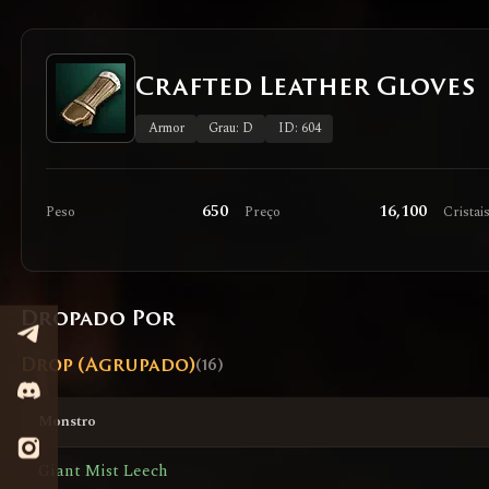
Crafted Leather Gloves
Armor
Grau: D
ID: 604
650
16,100
Peso
Preço
Cristai
Dropado Por
Drop (Agrupado)
(16)
Monstro
Giant Mist Leech