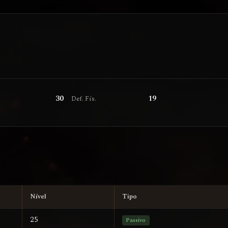
30
19
s
Def. Fís.
Nível
Tipo
25
Passivo