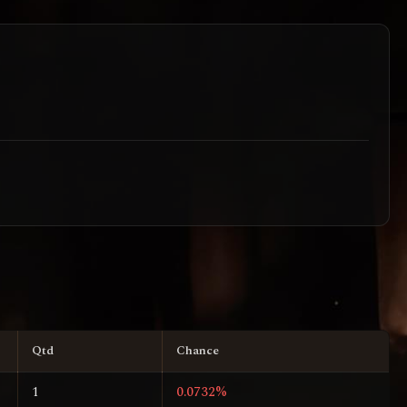
Qtd
Chance
1
0.0732%