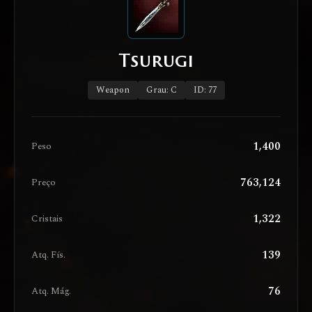
Tsurugi
Weapon
Grau: C
ID: 77
1,400
Peso
763,124
Preço
1,322
Cristais
139
Atq. Fís.
76
Atq. Mág.