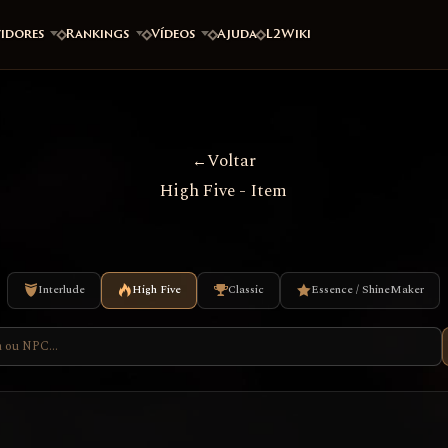
vidores
Rankings
Vídeos
Ajuda
L2Wiki
Voltar
High Five - Item
Interlude
High Five
Classic
Essence / ShineMaker