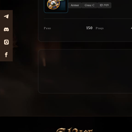
Armor
Grau: C
ID: 919
150
Peso
Preço