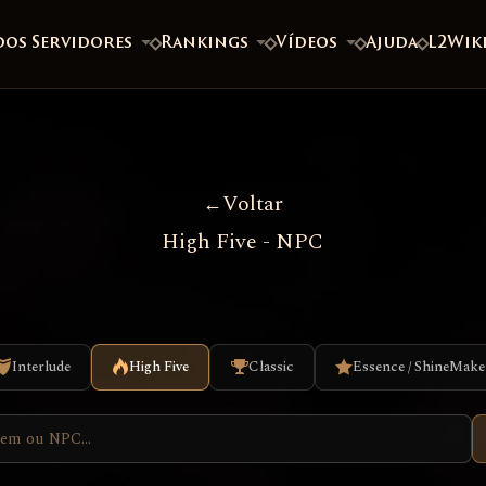
dos Servidores
Rankings
Vídeos
Ajuda
L2Wik
Voltar
High Five - NPC
Interlude
High Five
Classic
Essence / ShineMake