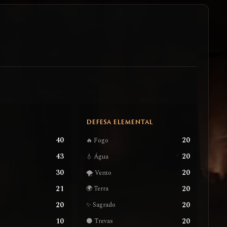
S
DEFESA ELEMENTAL
40
20
🔥 Fogo
43
20
💧 Água
30
20
🌪️ Vento
21
20
🌍 Terra
20
20
✨ Sagrado
10
20
🌑 Trevas