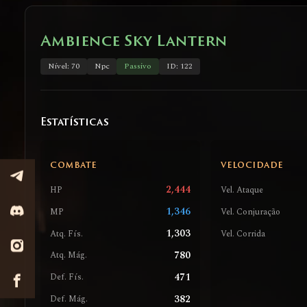
Ambience Sky Lantern
Nível: 70
Npc
Passivo
ID: 122
Estatísticas
COMBATE
VELOCIDADE
2,444
HP
Vel. Ataque
1,346
MP
Vel. Conjuração
1,303
Atq. Fís.
Vel. Corrida
780
Atq. Mág.
471
Def. Fís.
382
Def. Mág.