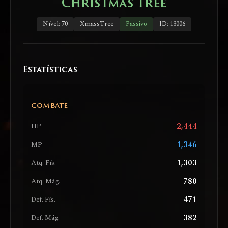
Christmas Tree
Nível: 70
XmassTree
Passivo
ID: 13006
Estatísticas
COMBATE
2,444
HP
1,346
MP
1,303
Atq. Fís.
780
Atq. Mág.
471
Def. Fís.
382
Def. Mág.