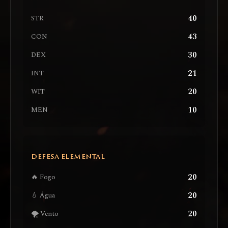
40
STR
43
CON
30
DEX
21
INT
20
WIT
10
MEN
DEFESA ELEMENTAL
20
🔥 Fogo
20
💧 Água
20
🌪️ Vento