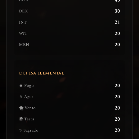
43
CON
30
DEX
21
INT
20
WIT
20
MEN
DEFESA ELEMENTAL
20
🔥 Fogo
20
💧 Água
20
🌪️ Vento
20
🌍 Terra
20
✨ Sagrado