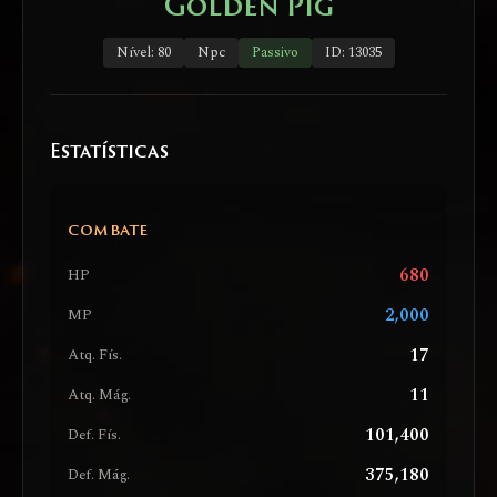
Golden Pig
Nível: 80
Npc
Passivo
ID: 13035
Estatísticas
COMBATE
680
HP
2,000
MP
17
Atq. Fís.
11
Atq. Mág.
101,400
Def. Fís.
375,180
Def. Mág.