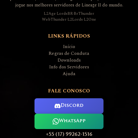
jogue nos melhores servidores de Lineage II do mundo.
L2Age
·
LordsBR
·
BrThunder
WebThunder
·
L2Lords
·
L2One
LINKS RÁPIDOS
Início
Regras de Conduta
Downloads
Info dos Servidores
Ajuda
FALE CONOSCO
Discord
WhatsApp
+55 (17) 99262-1516