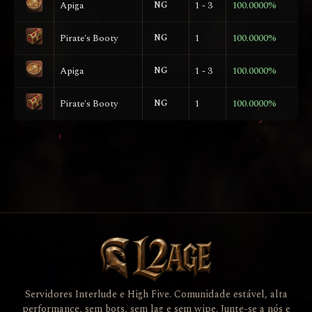
Apiga
NG
1 - 3
100.0000%
Pirate's Booty
NG
1
100.0000%
Apiga
NG
1 - 3
100.0000%
Pirate's Booty
NG
1
100.0000%
Servidores Interlude e High Five. Comunidade estável, alta
performance, sem bots, sem lag e sem wipe. Junte-se a nós e