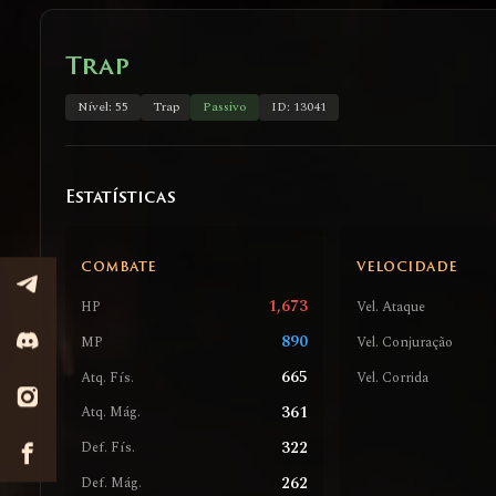
Trap
Nível: 55
Trap
Passivo
ID: 13041
Estatísticas
COMBATE
VELOCIDADE
1,673
HP
Vel. Ataque
890
MP
Vel. Conjuração
665
Atq. Fís.
Vel. Corrida
361
Atq. Mág.
322
Def. Fís.
262
Def. Mág.