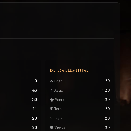
S
DEFESA ELEMENTAL
40
20
🔥 Fogo
43
20
💧 Água
30
20
🌪️ Vento
21
20
🌍 Terra
20
20
✨ Sagrado
20
20
🌑 Trevas