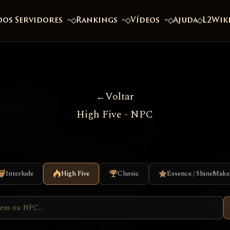
dos Servidores
Rankings
Vídeos
Ajuda
L2Wik
Voltar
High Five - NPC
Interlude
High Five
Classic
Essence / ShineMake