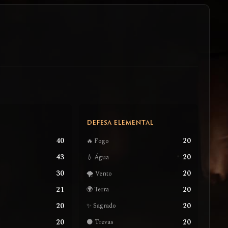
S
DEFESA ELEMENTAL
40
20
🔥 Fogo
43
20
💧 Água
30
20
🌪️ Vento
21
20
🌍 Terra
20
20
✨ Sagrado
20
20
🌑 Trevas