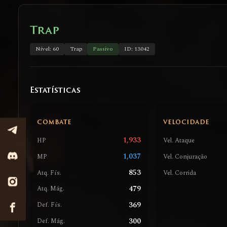
Trap
Nível: 60
Trap
Passivo
ID: 13042
Estatísticas
COMBATE
VELOCIDADE
1,933
HP
Vel. Ataque
1,037
MP
Vel. Conjuração
853
Atq. Fís.
Vel. Corrida
479
Atq. Mág.
369
Def. Fís.
300
Def. Mág.