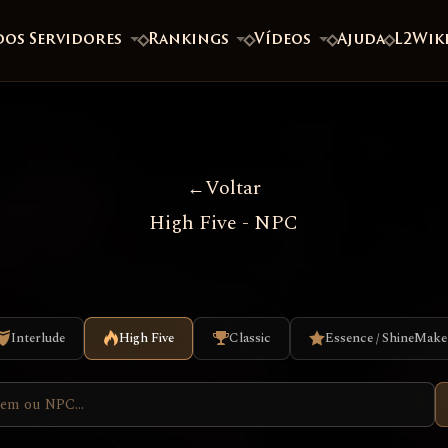
dos Servidores
Rankings
Vídeos
Ajuda
L2Wik
Voltar
High Five - NPC
Interlude
High Five
Classic
Essence / ShineMake