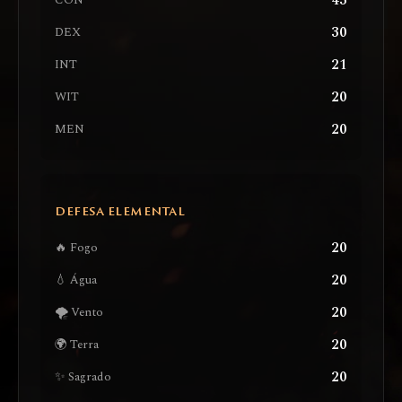
43
CON
30
DEX
21
INT
20
WIT
20
MEN
DEFESA ELEMENTAL
20
🔥 Fogo
20
💧 Água
20
🌪️ Vento
20
🌍 Terra
20
✨ Sagrado