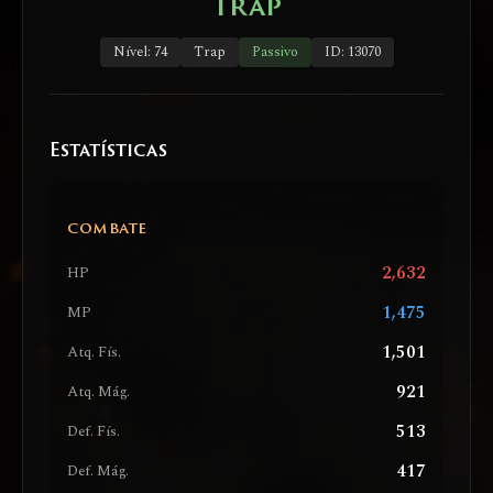
Trap
Nível: 74
Trap
Passivo
ID: 13070
Estatísticas
COMBATE
2,632
HP
1,475
MP
1,501
Atq. Fís.
921
Atq. Mág.
513
Def. Fís.
417
Def. Mág.