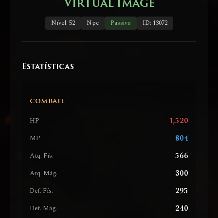
Virtual Image
Nível: 52
Npc
Passivo
ID: 13072
Estatísticas
COMBATE
1,520
HP
804
MP
566
Atq. Fís.
300
Atq. Mág.
295
Def. Fís.
240
Def. Mág.