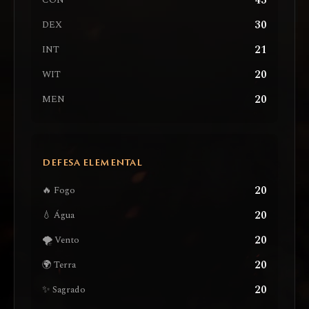
43
CON
30
DEX
21
INT
20
WIT
20
MEN
DEFESA ELEMENTAL
20
🔥 Fogo
20
💧 Água
20
🌪️ Vento
20
🌍 Terra
20
✨ Sagrado