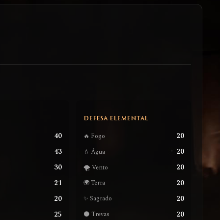
S
DEFESA ELEMENTAL
40
20
🔥 Fogo
43
20
💧 Água
30
20
🌪️ Vento
21
20
🌍 Terra
20
20
✨ Sagrado
25
20
🌑 Trevas