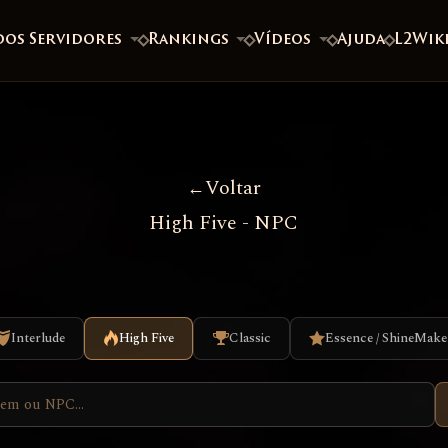
dos Servidores
Rankings
Vídeos
Ajuda
L2Wik
Voltar
High Five - NPC
Interlude
High Five
Classic
Essence / ShineMake