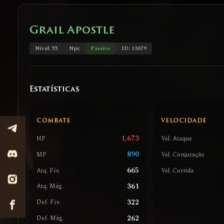
Grail Apostle
Nível: 55
Npc
Passivo
ID: 13079
Estatísticas
COMBATE
VELOCIDADE
1,673
HP
Vel. Ataque
890
MP
Vel. Conjuração
665
Atq. Fís.
Vel. Corrida
361
Atq. Mág.
322
Def. Fís.
262
Def. Mág.