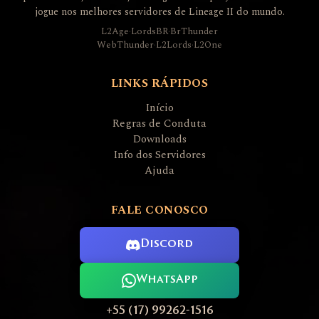
jogue nos melhores servidores de Lineage II do mundo.
L2Age
·
LordsBR
·
BrThunder
WebThunder
·
L2Lords
·
L2One
LINKS RÁPIDOS
Início
Regras de Conduta
Downloads
Info dos Servidores
Ajuda
FALE CONOSCO
Discord
WhatsApp
+55 (17) 99262-1516