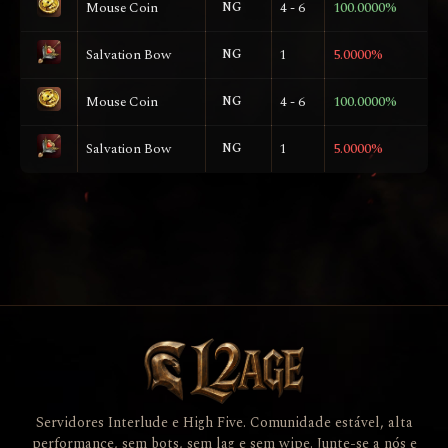
Mouse Coin
NG
4 - 6
100.0000%
Salvation Bow
NG
1
5.0000%
Mouse Coin
NG
4 - 6
100.0000%
Salvation Bow
NG
1
5.0000%
Servidores Interlude e High Five. Comunidade estável, alta
performance, sem bots, sem lag e sem wipe. Junte-se a nós e