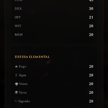
43
CON
30
DEX
21
INT
20
WIT
20
MEN
DEFESA ELEMENTAL
20
🔥 Fogo
20
💧 Água
20
🌪️ Vento
20
🌍 Terra
20
✨ Sagrado