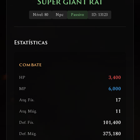
Super giant rat
Nível: 80
Npc
Passivo
ID: 13123
Estatísticas
COMBATE
3,400
HP
6,000
MP
17
Atq. Fís.
11
Atq. Mág.
101,400
Def. Fís.
375,180
Def. Mág.