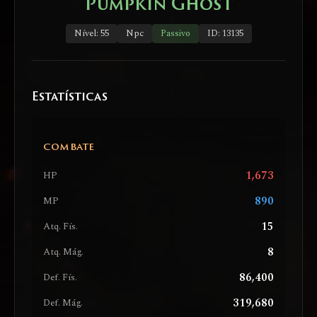
Pumpkin Ghost
Nível: 55
Npc
Passivo
ID: 13135
Estatísticas
COMBATE
1,673
HP
890
MP
15
Atq. Fís.
8
Atq. Mág.
86,400
Def. Fís.
319,680
Def. Mág.