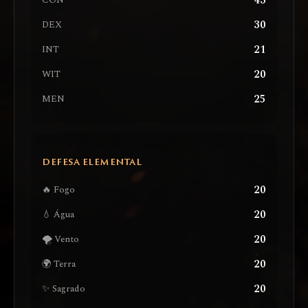
43
CON
30
DEX
21
INT
20
WIT
25
MEN
DEFESA ELEMENTAL
20
🔥 Fogo
20
💧 Água
20
🌪️ Vento
20
🌍 Terra
20
✨ Sagrado