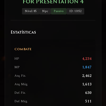
For Presentation 4
Nível: 85
Npc
Passivo
ID: 13152
Estatísticas
COMBATE
4,234
HP
1,847
MP
2,462
Atq. Fís.
1,613
Atq. Mág.
630
Def. Fís.
511
Def. Mág.