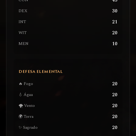
43
CON
30
DEX
21
INT
20
WIT
10
MEN
DEFESA ELEMENTAL
20
🔥 Fogo
20
💧 Água
20
🌪️ Vento
20
🌍 Terra
20
✨ Sagrado