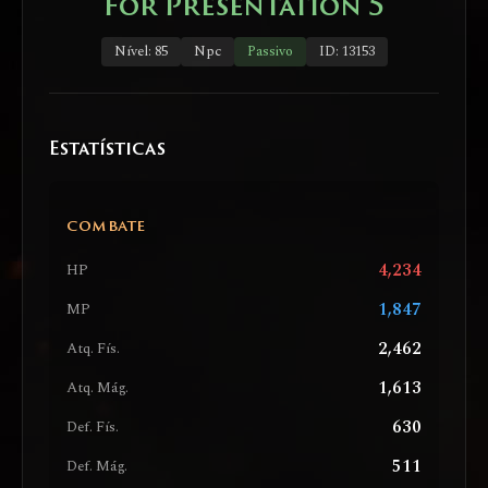
For Presentation 5
Nível: 85
Npc
Passivo
ID: 13153
Estatísticas
COMBATE
4,234
HP
1,847
MP
2,462
Atq. Fís.
1,613
Atq. Mág.
630
Def. Fís.
511
Def. Mág.