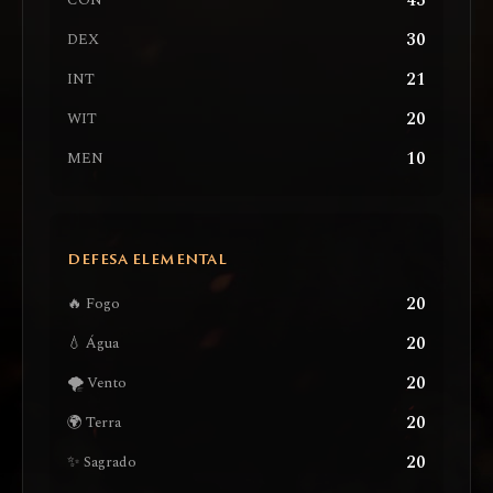
43
CON
30
DEX
21
INT
20
WIT
10
MEN
DEFESA ELEMENTAL
20
🔥 Fogo
20
💧 Água
20
🌪️ Vento
20
🌍 Terra
20
✨ Sagrado