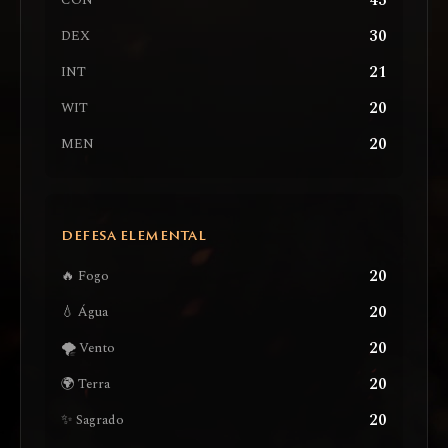
43
CON
30
DEX
21
INT
20
WIT
20
MEN
DEFESA ELEMENTAL
20
🔥 Fogo
20
💧 Água
20
🌪️ Vento
20
🌍 Terra
20
✨ Sagrado