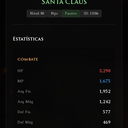
Santa Claus
Nível: 80
Npc
Passivo
ID: 13186
Estatísticas
COMBATE
3,290
HP
1,675
MP
1,952
Atq. Fís.
1,242
Atq. Mág.
577
Def. Fís.
469
Def. Mág.