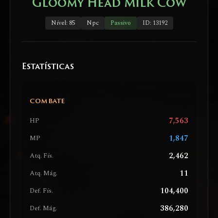
Gloomy Head Milk Cow
Nível: 85
Npc
Passivo
ID: 13192
Estatísticas
COMBATE
7,563
HP
1,847
MP
2,462
Atq. Fís.
11
Atq. Mág.
104,400
Def. Fís.
386,280
Def. Mág.