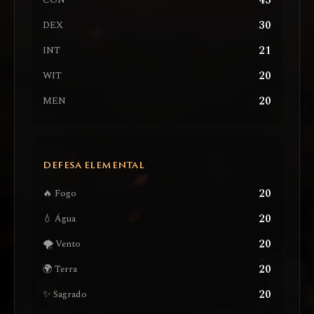
43
CON
30
DEX
21
INT
20
WIT
20
MEN
DEFESA ELEMENTAL
20
🔥 Fogo
20
💧 Água
20
🌪️ Vento
20
🌍 Terra
20
✨ Sagrado