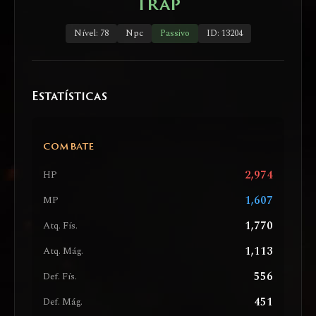
Trap
Nível: 78
Npc
Passivo
ID: 13204
Estatísticas
COMBATE
2,974
HP
1,607
MP
1,770
Atq. Fís.
1,113
Atq. Mág.
556
Def. Fís.
451
Def. Mág.