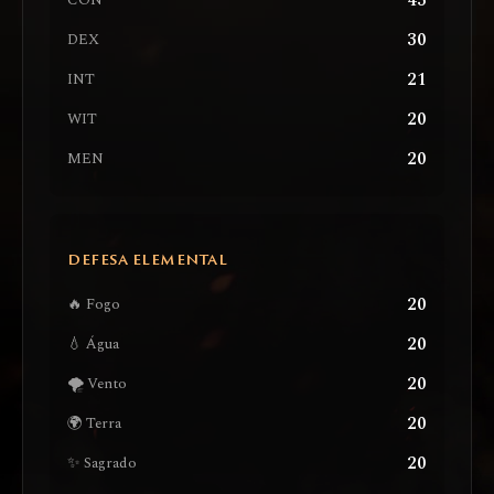
43
CON
30
DEX
21
INT
20
WIT
20
MEN
DEFESA ELEMENTAL
20
🔥 Fogo
20
💧 Água
20
🌪️ Vento
20
🌍 Terra
20
✨ Sagrado