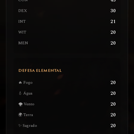
43
CON
30
DEX
21
INT
20
WIT
20
MEN
DEFESA ELEMENTAL
20
🔥 Fogo
20
💧 Água
20
🌪️ Vento
20
🌍 Terra
20
✨ Sagrado