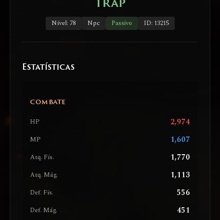
Trap
Nível: 78
Npc
Passivo
ID: 13215
Estatísticas
COMBATE
2,974
HP
1,607
MP
1,770
Atq. Fís.
1,113
Atq. Mág.
556
Def. Fís.
451
Def. Mág.