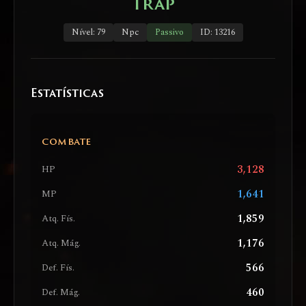
Trap
Nível: 79
Npc
Passivo
ID: 13216
Estatísticas
COMBATE
3,128
HP
1,641
MP
1,859
Atq. Fís.
1,176
Atq. Mág.
566
Def. Fís.
460
Def. Mág.