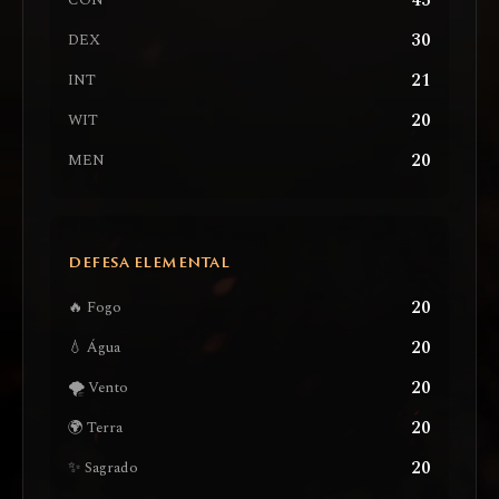
43
CON
30
DEX
21
INT
20
WIT
20
MEN
DEFESA ELEMENTAL
20
🔥 Fogo
20
💧 Água
20
🌪️ Vento
20
🌍 Terra
20
✨ Sagrado