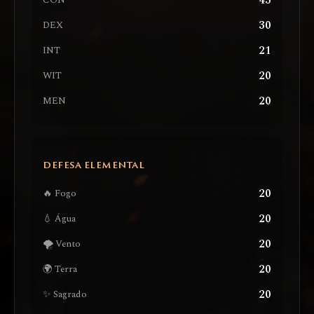
43
CON
30
DEX
21
INT
20
WIT
20
MEN
DEFESA ELEMENTAL
20
🔥 Fogo
20
💧 Água
20
🌪️ Vento
20
🌍 Terra
20
✨ Sagrado