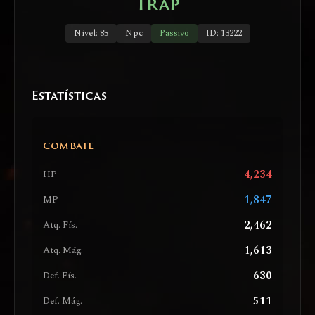
Trap
Nível: 85
Npc
Passivo
ID: 13222
Estatísticas
COMBATE
4,234
HP
1,847
MP
2,462
Atq. Fís.
1,613
Atq. Mág.
630
Def. Fís.
511
Def. Mág.