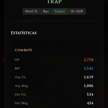
Trap
Nível: 76
Npc
Passivo
ID: 13235
Estatísticas
COMBATE
2,758
HP
1,541
MP
1,619
Atq. Fís.
1,006
Atq. Mág.
534
Def. Fís.
434
Def. Mág.