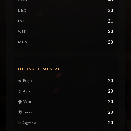
43
CON
30
DEX
21
INT
20
WIT
20
MEN
DEFESA ELEMENTAL
20
🔥 Fogo
20
💧 Água
20
🌪️ Vento
20
🌍 Terra
20
✨ Sagrado