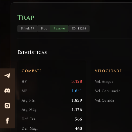
Trap
Nível: 79
Npc
Passivo
ID: 13238
Estatísticas
COMBATE
VELOCIDADE
3,128
HP
Vel. Ataque
1,641
MP
Vel. Conjuração
1,859
Atq. Fís.
Vel. Corrida
1,176
Atq. Mág.
566
Def. Fís.
460
Def. Mág.