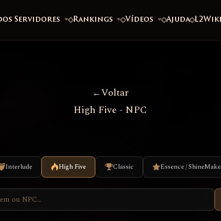
dos Servidores
Rankings
Vídeos
Ajuda
L2Wik
Voltar
High Five - NPC
Interlude
High Five
Classic
Essence / ShineMake