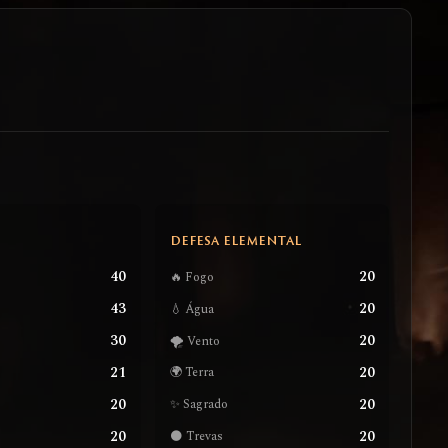
S
DEFESA ELEMENTAL
40
20
🔥 Fogo
43
20
💧 Água
30
20
🌪️ Vento
21
20
🌍 Terra
20
20
✨ Sagrado
20
20
🌑 Trevas