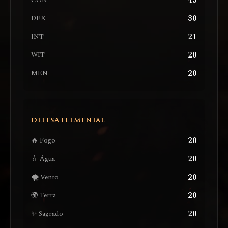
43
CON
30
DEX
21
INT
20
WIT
20
MEN
DEFESA ELEMENTAL
20
🔥 Fogo
20
💧 Água
20
🌪️ Vento
20
🌍 Terra
20
✨ Sagrado