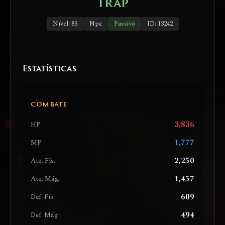
Trap
Nível: 83
Npc
Passivo
ID: 13242
Estatísticas
COMBATE
3,836
HP
1,777
MP
2,250
Atq. Fís.
1,457
Atq. Mág.
609
Def. Fís.
494
Def. Mág.