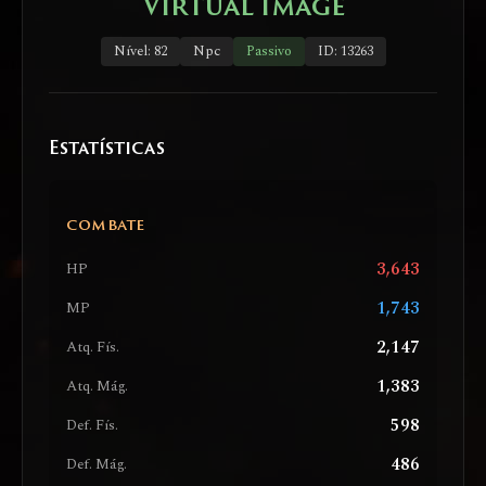
Virtual Image
Nível: 82
Npc
Passivo
ID: 13263
Estatísticas
COMBATE
3,643
HP
1,743
MP
2,147
Atq. Fís.
1,383
Atq. Mág.
598
Def. Fís.
486
Def. Mág.