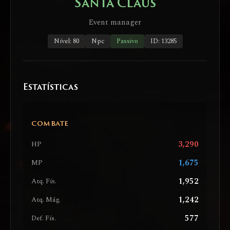
Santa Claus
Event manager
Nível: 80
Npc
Passivo
ID: 13285
Estatísticas
COMBATE
3,290
HP
1,675
MP
1,952
Atq. Fís.
1,242
Atq. Mág.
577
Def. Fís.