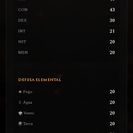
43
CON
30
DEX
21
INT
20
WIT
20
MEN
DEFESA ELEMENTAL
20
🔥 Fogo
20
💧 Água
20
🌪️ Vento
20
🌍 Terra