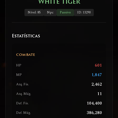
White Tiger
Nível: 85
Npc
Passivo
ID: 13290
Estatísticas
COMBATE
601
HP
1,847
MP
2,462
Atq. Fís.
11
Atq. Mág.
104,400
Def. Fís.
386,280
Def. Mág.