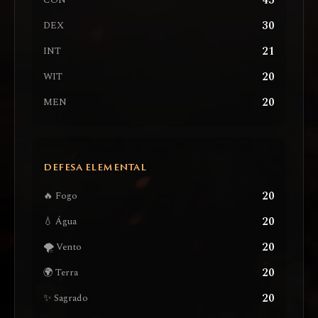
43
CON
30
DEX
21
INT
20
WIT
20
MEN
DEFESA ELEMENTAL
20
🔥 Fogo
20
💧 Água
20
🌪️ Vento
20
🌍 Terra
20
✨ Sagrado