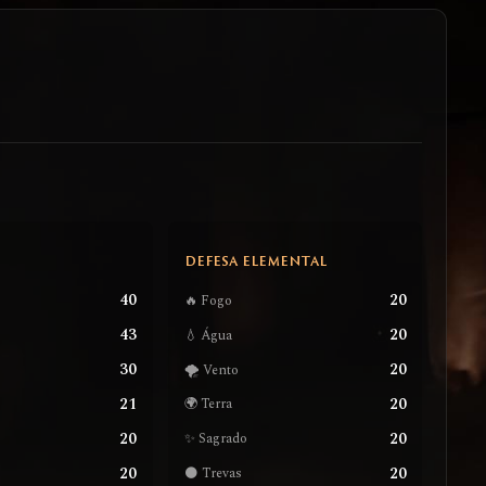
S
DEFESA ELEMENTAL
40
20
🔥 Fogo
43
20
💧 Água
30
20
🌪️ Vento
21
20
🌍 Terra
20
20
✨ Sagrado
20
20
🌑 Trevas