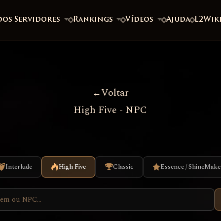
dos Servidores
Rankings
Vídeos
Ajuda
L2Wik
Voltar
High Five - NPC
Interlude
High Five
Classic
Essence / ShineMake