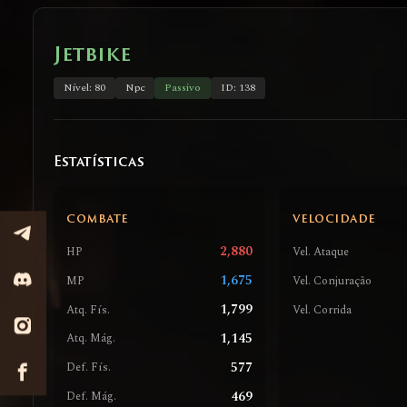
Jetbike
Nível: 80
Npc
Passivo
ID: 138
Estatísticas
COMBATE
VELOCIDADE
2,880
HP
Vel. Ataque
1,675
MP
Vel. Conjuração
1,799
Atq. Fís.
Vel. Corrida
1,145
Atq. Mág.
577
Def. Fís.
469
Def. Mág.