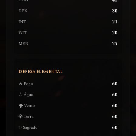
43
CON
30
DEX
21
INT
20
WIT
25
MEN
DEFESA ELEMENTAL
60
🔥 Fogo
60
💧 Água
60
🌪️ Vento
60
🌍 Terra
60
✨ Sagrado