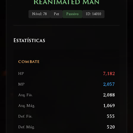
Reanimated Man
Nível: 78
Pet
Passivo
ID: 14010
Estatísticas
COMBATE
7,182
HP
2,057
MP
2,088
Atq. Fís.
1,069
Atq. Mág.
555
Def. Fís.
520
Def. Mág.