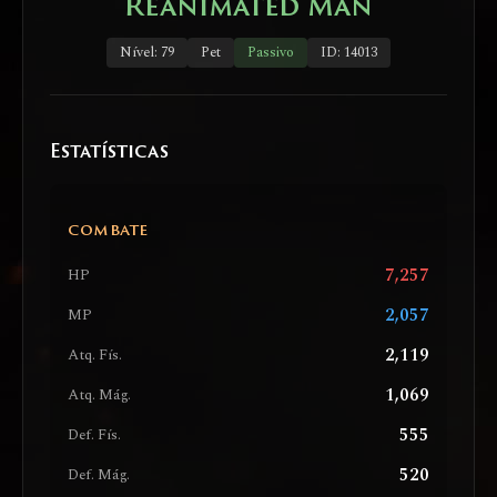
Reanimated Man
Nível: 79
Pet
Passivo
ID: 14013
Estatísticas
COMBATE
7,257
HP
2,057
MP
2,119
Atq. Fís.
1,069
Atq. Mág.
555
Def. Fís.
520
Def. Mág.