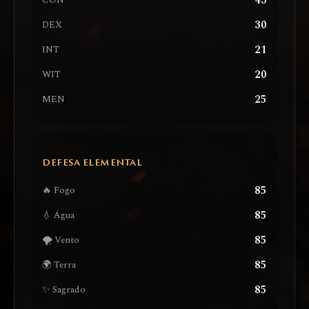
43
CON
30
DEX
21
INT
20
WIT
25
MEN
DEFESA ELEMENTAL
85
🔥 Fogo
85
💧 Água
85
🌪️ Vento
85
🌍 Terra
85
✨ Sagrado