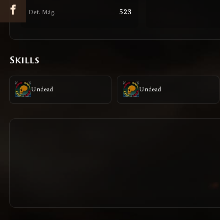
523
Def. Mág.
Skills
Undead
Undead