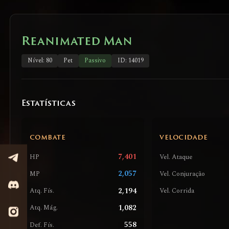
Reanimated Man
Nível: 80
Pet
Passivo
ID: 14019
Estatísticas
COMBATE
VELOCIDADE
7,401
HP
Vel. Ataque
2,057
MP
Vel. Conjuração
2,194
Atq. Fís.
Vel. Corrida
1,082
Atq. Mág.
558
Def. Fís.