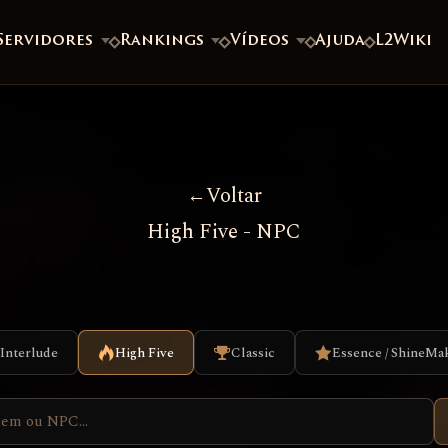
Servidores
Rankings
Vídeos
Ajuda
L2Wiki
Voltar
High Five - NPC
Interlude
High Five
Classic
Essence / ShineMa