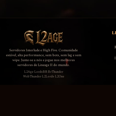
L
Servidores Interlude e High Five. Comunidade
estável, alta performance, sem bots, sem lag e sem
wipe. Junte-se a nós e jogue nos melhores
servidores de Lineage II do mundo.
L2Age
·
LordsBR
·
BrThunder
WebThunder
·
L2Lords
·
L2One