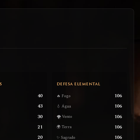
S
DEFESA ELEMENTAL
40
106
🔥 Fogo
43
106
💧 Água
30
106
🌪️ Vento
21
106
🌍 Terra
20
106
✨ Sagrado