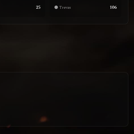
25
106
🌑 Trevas