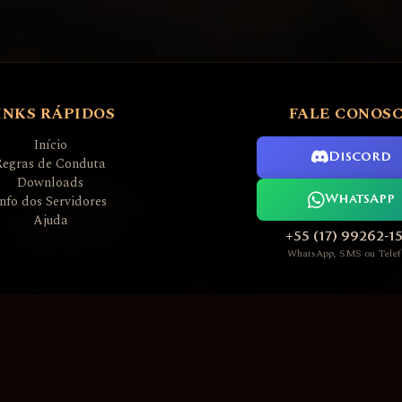
INKS RÁPIDOS
FALE CONOS
Início
Discord
Regras de Conduta
Downloads
Info dos Servidores
WhatsApp
Ajuda
+55 (17) 99262-1
WhatsApp, SMS ou Telef
L2AGE PREMIUM GAME SERVERS 2006 ~ 2026
Nossos servidores executam software sob licença GPLv3
Todas as marcas registradas são propriedade de seus respectivos donos
Desenvolvedor Servidores / Site: Admin Thunder