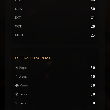
43
CON
30
DEX
21
INT
20
WIT
25
MEN
DEFESA ELEMENTAL
50
🔥 Fogo
50
💧 Água
50
🌪️ Vento
50
🌍 Terra
50
✨ Sagrado