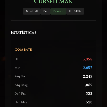
Cursed Man
Nível: 78
Pet
Passivo
ID: 14082
Estatísticas
COMBATE
5,358
HP
2,057
MP
2,245
Atq. Fís.
1,069
Atq. Mág.
555
Def. Fís.
520
Def. Mág.