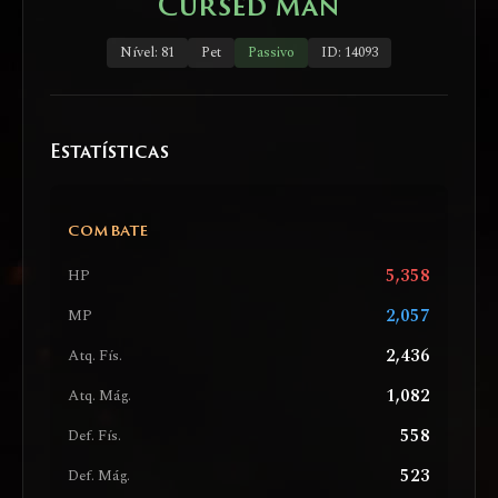
Cursed Man
Nível: 81
Pet
Passivo
ID: 14093
Estatísticas
COMBATE
5,358
HP
2,057
MP
2,436
Atq. Fís.
1,082
Atq. Mág.
558
Def. Fís.
523
Def. Mág.