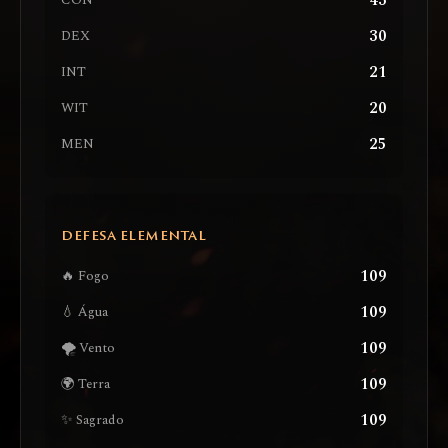
43
CON
30
DEX
21
INT
20
WIT
25
MEN
DEFESA ELEMENTAL
109
🔥 Fogo
109
💧 Água
109
🌪️ Vento
109
🌍 Terra
109
✨ Sagrado